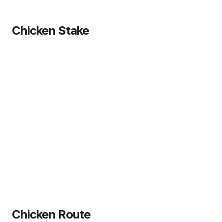
Chicken Stake
Chicken Route