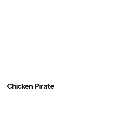
Chicken Pirate