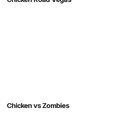
Chicken vs Zombies