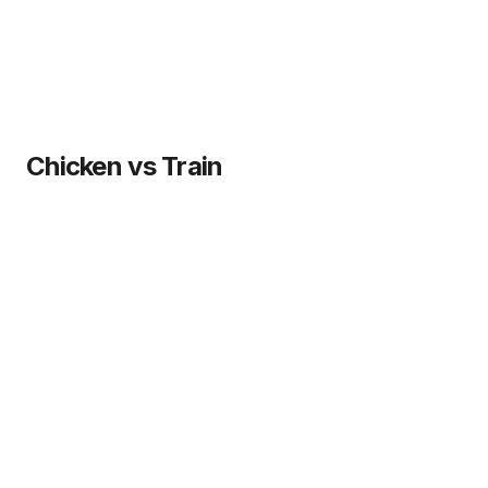
Chicken vs Train