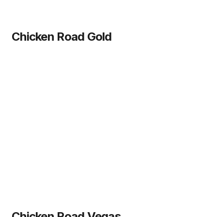
Chicken Road Gold
Chicken Road Vegas