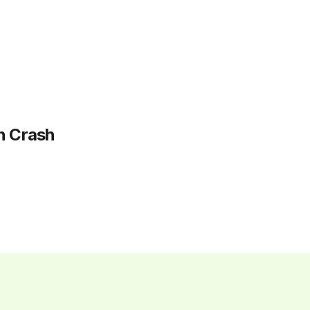
n Crash