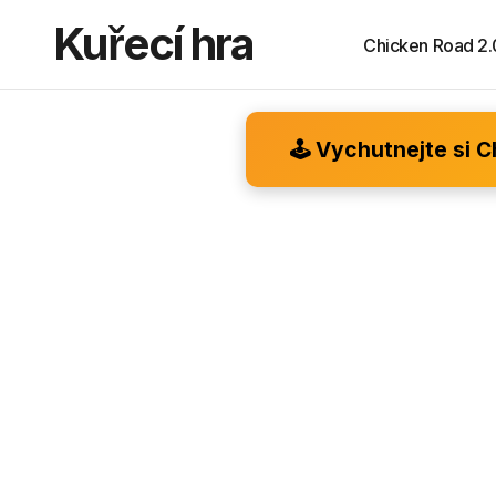
Kuřecí hra
Chicken Road 2
🕹️ Vychutnejte si