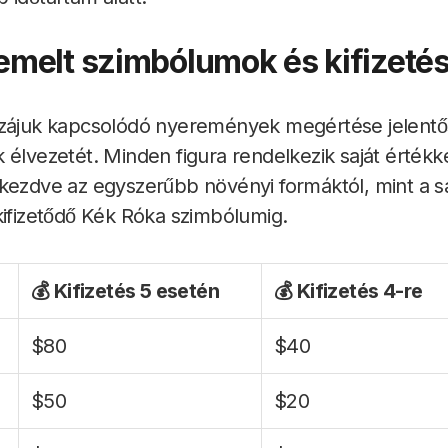
emelt szimbólumok és kifizeté
zzájuk kapcsolódó nyeremények megértése jelentő
 élvezetét. Minden figura rendelkezik saját értékke
 kezdve az egyszerűbb növényi formáktól, mint a s
kifizetődő Kék Róka szimbólumig.
💰 Kifizetés 5 esetén
💰 Kifizetés 4-re
$80
$40
$50
$20