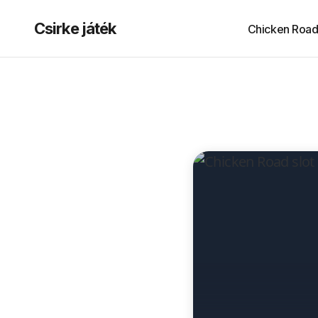
Csirke játék
Chicken Road