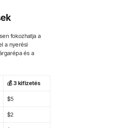
sek
sen fokozhatja a
l a nyerési
árgarépa és a
💰 3 kifizetés
$5
$2