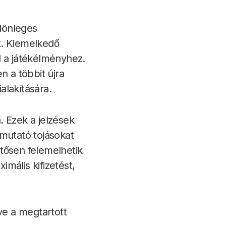
lönleges
t. Kiemelkedő
d a játékélményhez.
n a többit újra
alakítására.
. Ezek a jelzések
 mutató tojásokat
tősen felemelhetik
mális kifizetést,
ve a megtartott