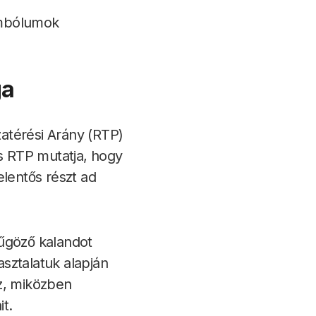
zimbólumok
ga
atérési Arány (RTP)
s RTP mutatja, hogy
elentős részt ad
yűgöző kalandot
sztalatuk alapján
ez, miközben
it.