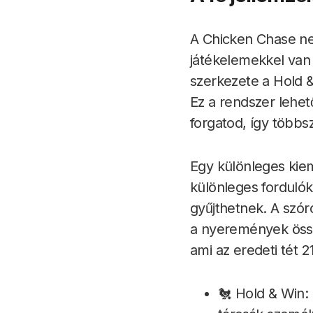
A Chicken Chase ne
játékelemekkel van 
szerkezete a Hold &
Ez a rendszer lehet
forgatod, így többs
Egy különleges kiem
különleges fordulók
gyűjthetnek. A szór
a nyeremények össze
ami az eredeti tét 2
🐔 Hold & Win: 