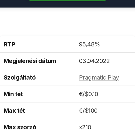
RTP
95,48%
Megjelenési dátum
03.04.2022
Szolgáltató
Pragmatic Play
Min tét
€/$0.10
Max tét
€/$100
Max szorzó
x210