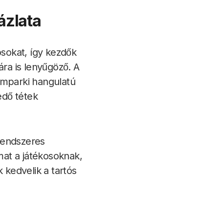
ázlata
osokat, így kezdők
ra is lenyűgöző. A
ámparki hangulatú
edő tétek
rendszeres
mat a játékosoknak,
 kedvelik a tartós