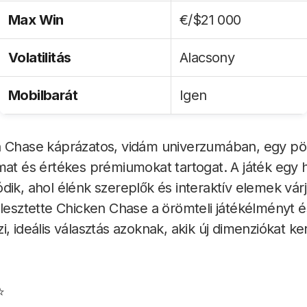
Max Win
€/$21 000
Volatilitás
Alacsony
Mobilbarát
Igen
n Chase káprázatos, vidám univerzumában, egy p
mat és értékes prémiumokat tartogat. A játék egy 
dik, ahol élénk szereplők és interaktív elemek vár
jlesztette Chicken Chase a örömteli játékélményt és
i, ideális választás azoknak, akik új dimenziókat k
⭐