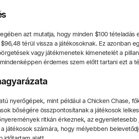
és
egében azt mutatja, hogy minden $100 tételadás 
 $96,48 térül vissza a játékosoknak. Ez azonban e
 pörgetések vagy játékmenetek kimenetelét a pill
mindenképpen érdemes szem előtt tartani ezt a tén
 magyarázata
atú nyerőgépek, mint például a Chicken Chase, fő
k bőségére összpontosítanak a játékosok lelkes
őnyeremények ritkán érkeznek, az egyenletesebb 
ít a játékosok számára, hogy mélyebben belevetőd
 időtartam alatt.