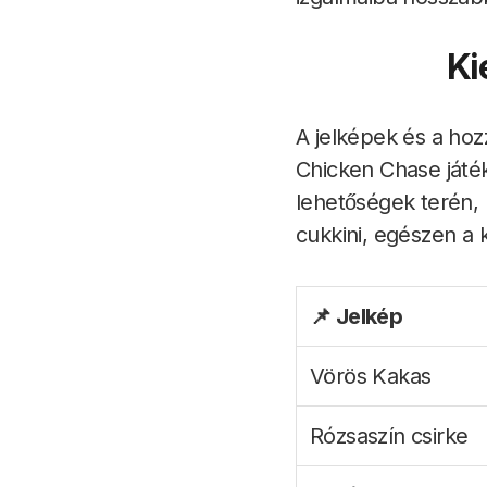
Ki
A jelképek és a ho
Chicken Chase játék
lehetőségek terén,
cukkini, egészen a 
📌 Jelkép
Vörös Kakas
Rózsaszín csirke