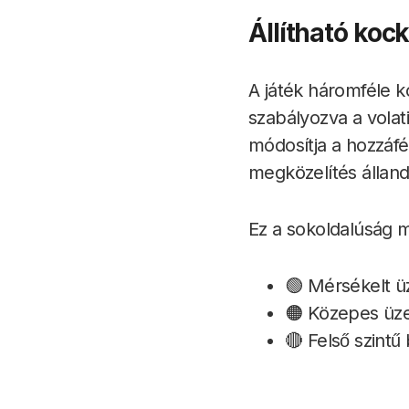
Állítható kock
A játék háromféle ko
szabályozva a volat
módosítja a hozzáfé
megközelítés állan
Ez a sokoldalúság m
🟢 Mérsékelt 
🟠 Közepes üz
🔴 Felső szintű