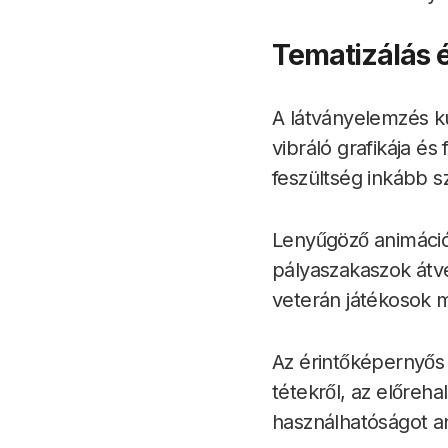
Tematizálás 
A látványelemzés k
vibráló grafikája és
feszültség inkább 
Lenyűgöző animációk
pályaszakaszok átvé
veterán játékosok me
Az érintőképernyős 
tétekről, az előreha
használhatóságot an