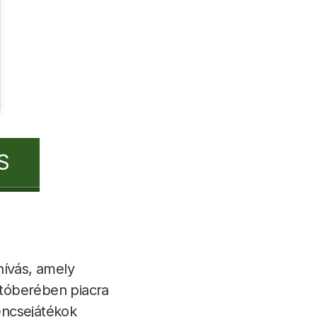
S
ihívás, amely
októberében piacra
rencsejátékok