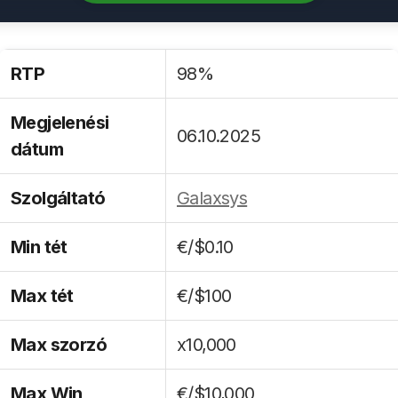
RTP
98%
Megjelenési
06.10.2025
dátum
Szolgáltató
Galaxsys
Min tét
€/$0.10
Max tét
€/$100
Max szorzó
x10,000
Max Win
€/$10,000