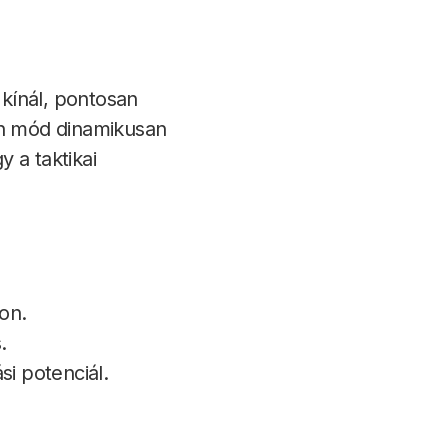
 kínál, pontosan
den mód dinamikusan
 a taktikai
on.
.
si potenciál.