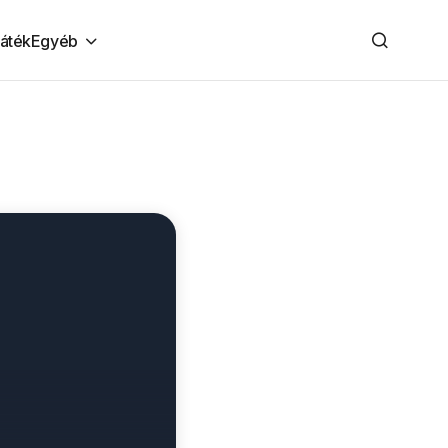
játék
Egyéb