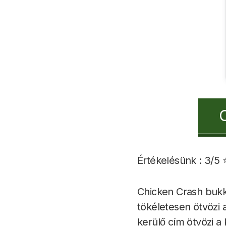
Értékelésünk : 3/5 
Chicken Crash bukkan
tökéletesen ötvözi 
kerülő cím ötvözi a