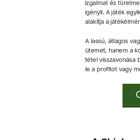
izgalmat és türelm
igényli. A játék egy
alakítja a játékélm
A lassú, átlagos va
ütemet, hanem a koc
tétel visszavonása b
le a profitot vagy 