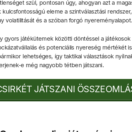
etlenséget szül, pontosan úgy, ahogyan azt a maga
ik kulcsfontosságú eleme a szintválasztási rendsze
ény volatilitását és a szóban forgó nyereményalapot
gy gyors játékütemek közötti döntéssel a játékoso
kázatvállalás és potenciális nyereség mértékét is 
ármikor lehetséges, így taktikai választások nyílnak
merjenek-e még nagyobb tétben játszani.
CSIRKÉT JÁTSZANI ÖSSZEOMLÁ