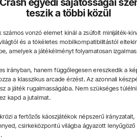
 Crash egyedi sajátosságai sz
teszik a többi közül
számos vonzó elemet kínál a zsúfolt minijáték-kín
világtól és a tökéletes mobilkompatibilitástól elteki
be, amelyek a játékélményt folyamatosan izgalmass
tes irányban, hanem függőlegesen ereszkedik a ké
zza a klasszikus arcade érzést. Az azonnali készp
isz a játék rugalmasságába. Nem szükséges túlélni
ez kapd a jutalmat.
ükrözi a fertőzős káoszjátékok népszerű irányzatai
nnyed, csirkeközpontú világba ágyazott lenyűgöző
.