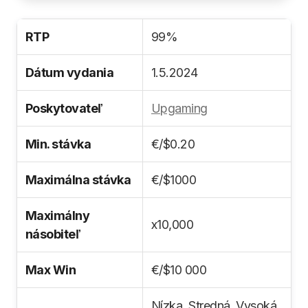
RTP
99%
Dátum vydania
1.5.2024
Poskytovateľ
Upgaming
Min. stávka
€/$0.20
Maximálna stávka
€/$1000
Maximálny
x10,000
násobiteľ
Max Win
€/$10 000
Nízka, Stredná, Vysoká,