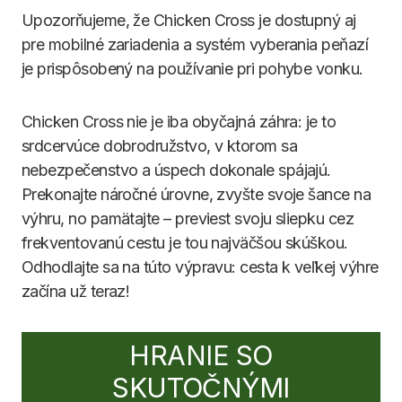
Upozorňujeme, že Chicken Cross je dostupný aj
pre mobilné zariadenia a systém vyberania peňazí
je prispôsobený na používanie pri pohybe vonku.
Chicken Cross nie je iba obyčajná záhra: je to
srdcervúce dobrodružstvo, v ktorom sa
nebezpečenstvo a úspech dokonale spájajú.
Prekonajte náročné úrovne, zvyšte svoje šance na
výhru, no pamätajte – previest svoju sliepku cez
frekventovanú cestu je tou najväčšou skúškou.
Odhodlajte sa na túto výpravu: cesta k veľkej výhre
začína už teraz!
HRANIE SO
SKUTOČNÝMI