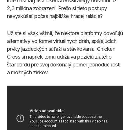
kde hashtag #ChickenCrossStrategy dosiahol už
2,3 milióna zobrazení. Prečo si tieto postupy
nevyskúšať počas najbližšej hracej relácie?
Už ste si však všimli, že niektoré platformy dovoľujú
alternatívy vo forme virtuálnych dráh, spájajúcich
prvky jazdeckých súťaží a stávkovania. Chicken
Cross si napriek tomu udržiava pozíciu zlatého
štandardu pre svoj dokonalý pomer jednoduchosti
a možných ziskov.