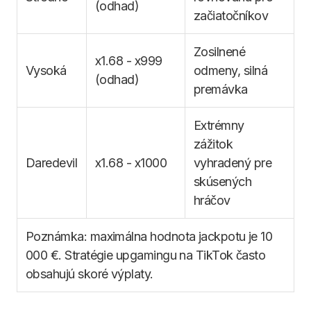
(odhad)
začiatočníkov
Zosilnené
x1.68 - x999
Vysoká
odmeny, silná
(odhad)
premávka
Extrémny
zážitok
Daredevil
x1.68 - x1000
vyhradený pre
skúsených
hráčov
Poznámka: maximálna hodnota jackpotu je 10
000 €. Stratégie upgamingu na TikTok často
obsahujú skoré výplaty.