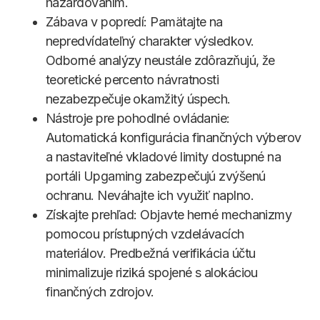
hazardovaním.
Zábava v popredí: Pamätajte na
nepredvídateľný charakter výsledkov.
Odborné analýzy neustále zdôrazňujú, že
teoretické percento návratnosti
nezabezpečuje okamžitý úspech.
Nástroje pre pohodlné ovládanie:
Automatická konfigurácia finančných výberov
a nastaviteľné vkladové limity dostupné na
portáli Upgaming zabezpečujú zvýšenú
ochranu. Neváhajte ich využiť naplno.
Získajte prehľad: Objavte herné mechanizmy
pomocou prístupných vzdelávacích
materiálov. Predbežná verifikácia účtu
minimalizuje riziká spojené s alokáciou
finančných zdrojov.