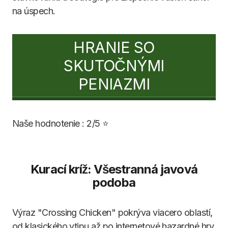
na úspech.
HRANIE SO
SKUTOČNÝMI
PENIAZMI
Naše hodnotenie : 2/5 ⭐
Kurací kríž: Všestranná javová
podoba
Výraz "Crossing Chicken" pokrýva viacero oblastí,
od klasického vtipu až po internetové hazardné hry.