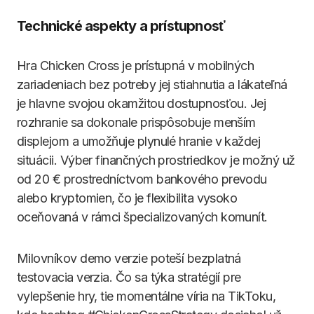
Technické aspekty a prístupnosť
Hra Chicken Cross je prístupná v mobilných
zariadeniach bez potreby jej stiahnutia a lákateľná
je hlavne svojou okamžitou dostupnosťou. Jej
rozhranie sa dokonale prispôsobuje menším
displejom a umožňuje plynulé hranie v každej
situácii. Výber finančných prostriedkov je možný už
od 20 € prostredníctvom bankového prevodu
alebo kryptomien, čo je flexibilita vysoko
oceňovaná v rámci špecializovaných komunít.
Milovníkov demo verzie poteší bezplatná
testovacia verzia. Čo sa týka stratégií pre
vylepšenie hry, tie momentálne víria na TikToku,