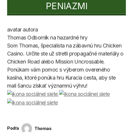
PENIAZMI
Thomas
Odborník na hazardné hry
Som Thomas, špecialista na zábavnú hru Chicken
Casino. Určite ste už stretli propagačné materiály o
Chicken Road alebo Mission Uncrossable.
Ponúkam vám pomoc s výberom overeného
kasína, ktoré ponúka hru Kuracia cesta, aby ste
mali šancu získať významnú výhru!
Podľa
Thomas