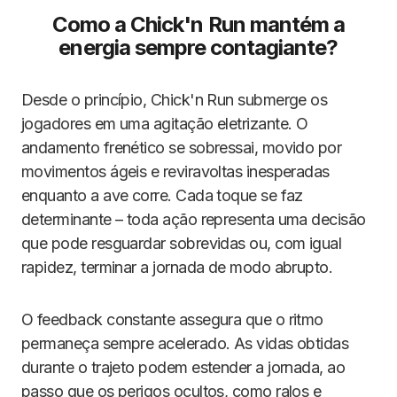
Como a Chick'n Run mantém a
energia sempre contagiante?
Desde o princípio, Chick'n Run submerge os
jogadores em uma agitação eletrizante. O
andamento frenético se sobressai, movido por
movimentos ágeis e reviravoltas inesperadas
enquanto a ave corre. Cada toque se faz
determinante – toda ação representa uma decisão
que pode resguardar sobrevidas ou, com igual
rapidez, terminar a jornada de modo abrupto.
O feedback constante assegura que o ritmo
permaneça sempre acelerado. As vidas obtidas
durante o trajeto podem estender a jornada, ao
passo que os perigos ocultos, como ralos e