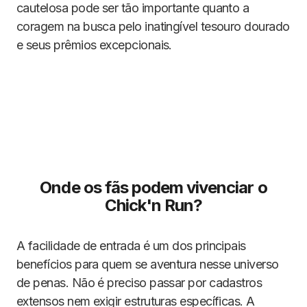
cautelosa pode ser tão importante quanto a
coragem na busca pelo inatingível tesouro dourado
e seus prêmios excepcionais.
Onde os fãs podem vivenciar o
Chick'n Run?
A facilidade de entrada é um dos principais
benefícios para quem se aventura nesse universo
de penas. Não é preciso passar por cadastros
extensos nem exigir estruturas específicas. A