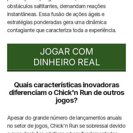
obstáculos saltitantes, demandam reações
instantâneas. Essa fusão de ações ágeis e
estratégias ponderadas gera uma dinâmica
contagiante que caracteriza toda a experiência.
JOGAR COM
DINHEIRO REAL
Quais características inovadoras
diferenciam o Chick'n Run de outros
jogos?
Apesar do grande número de lançamentos anuais
no setor de jogos, Chick'n Run se sobressai devido