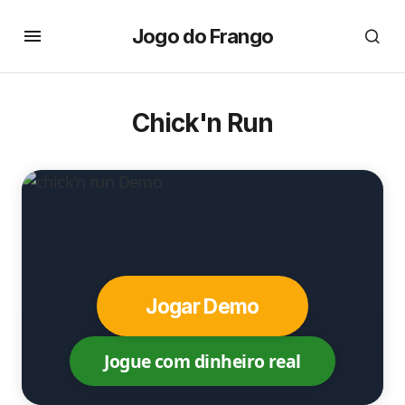
Jogo do Frango
Chick'n Run
Jogar Demo
Jogue com dinheiro real