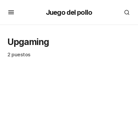
Juego del pollo
Upgaming
2 puestos